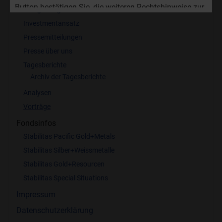
Button bestätigen Sie, die weiteren Rechtshinweise zur
Anlagestragie
Nutzung der Website zur Kenntnis genommen zu
Investmentansatz
haben.
Pressemitteilungen
Presse über uns
Ich stimme zu
Tagesberichte
Ich lehne das ab.
Archiv der Tagesberichte
Analysen
Vorträge
Fondsinfos
Stabilitas Pacific Gold+Metals
Stabilitas Silber+Weissmetalle
Stabilitas Gold+Resourcen
Stabilitas Special Situations
Impressum
Datenschutzerklärung