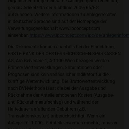
Organismen für gemeinsame Anlagen getroffenen hat,
Ich lehne das ab.
gemäß Artikel 93a der Richtlinie 2009/65/EG
aufzuheben. Weitere Informationen zu Anlegerrechten
in deutscher Sprache sind auf der Homepage der
Verwaltungsgesellschaft www.ipconcept.com
einsehbar.
https://www.ipconcept.com/ipc/de/anlegerinfor
Die Dokumente können ebenfalls bei der Einrichtung,
ERSTE BANK DER OESTERREICHISCHEN SPARKASSEN
AG, Am Belvedere 1, A-1100 Wien bezogen werden.
Frühere Wertentwicklungen, Simulationen oder
Prognosen sind kein verlässlicher Indikator für die
künftige Wertentwicklung. Die Bruttowertentwicklung
nach BVI-Methode lässt die bei der Ausgabe und
Rücknahme der Anteile erhobenen Kosten (Ausgabe-
und Rücknahmeaufschlag) und während der
Haltedauer anfallenden Gebühren (z.B.
Transaktionskosten) unberücksichtigt. Wenn ein
Anleger für 1.000,- € Anteile erwerben möchte, muss er