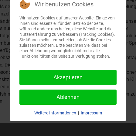
Wir benutzen Cookies
ils den nationalen Gesetzen und sonstigen juristischen Regelun
einzelnen Länder. Wir möchten Sie aus diesem Grunde um
Wir nutzen Cookies auf unserer Website. Einige von
ändnis bitten, dass wir länderspezifische Informationen zu uns
ihnen sind essenziell für den Betrieb der Seite,
s nur Personen zugänglich machen können, die in einem der
während andere uns helfen, diese Website und die
Nutzererfahrung zu verbessern (Tracking Cookies).
folgenden Länder ihren dauerhaften Wohnsitz haben: Deutschla
(C) by Stabilitas- Fonds *
Cookie-Hint
Sie können selbst entscheiden, ob Sie die Cookies
mburg, Österreich Wenn Texte oder Dokumente in englischer Sp
zulassen möchten. Bitte beachten Sie, dass bei
erfügung gestellt werden, bedeutet dies nicht, dass eine
einer Ablehnung womöglich nicht mehr alle
Funktionalitäten der Seite zur Verfügung stehen.
iebszulassung für englischsprachige Länder erteilt oder beantra
. Die auf dieser Website dargestellten Informationen sind
esondere nicht für US-amerikanische Staatsbürger oder Persone
Akzeptieren
sitz bzw. ständigem Aufenthalt in den USA bestimmt. Durch Kl
en untenstehenden Button bestätigen Sie, die weiteren
tshinweise zur Nutzung der Website zur Kenntnis genommen zu
Ablehnen
n.
Ich stimme zu
Ich lehne das ab.
Weitere Informationen
|
Impressum