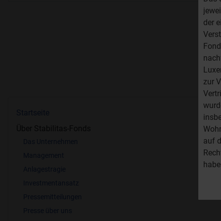
jewe
der 
Verst
Fond
nach
Luxe
zur V
Vertr
wurde
Startseite
insb
Über Stabilitas-Fonds
Wohn
auf d
Das Unternehmen
Rech
Management
habe
Anlagestragie
Investmentansatz
Pressemitteilungen
Presse über uns