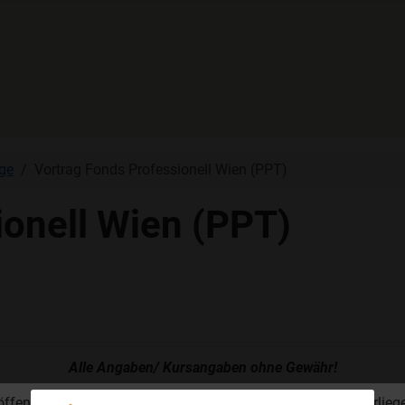
ge
Vortrag Fonds Professionell Wien (PPT)
ionell Wien (PPT)
Alle Angaben/ Kursangaben ohne Gewähr!
öffentliche Angebot und der Verkauf von Wertpapieren unterlieg