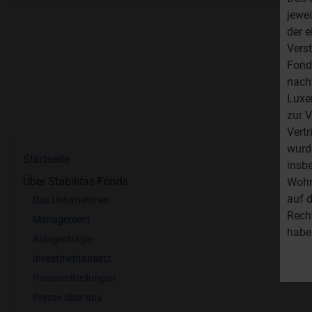
jewe
der 
Verst
Fond
nach
Luxe
zur V
Vertr
wurde
Startseite
insb
Über Stabilitas-Fonds
Wohn
auf d
Das Unternehmen
Rech
Management
habe
Anlagestragie
Investmentansatz
Pressemitteilungen
Presse über uns