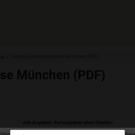
ge
Vortrag Edelmetallmesse München (PDF)
sse München (PDF)
Alle Angaben/ Kursangaben ohne Gewähr!
öffentliche Angebot und der Verkauf von Wertpapieren unterlieg