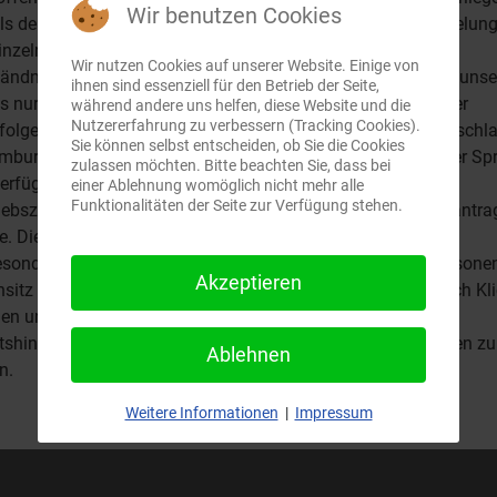
Wir benutzen Cookies
ils den nationalen Gesetzen und sonstigen juristischen Regelun
einzelnen Länder. Wir möchten Sie aus diesem Grunde um
Wir nutzen Cookies auf unserer Website. Einige von
ändnis bitten, dass wir länderspezifische Informationen zu uns
ihnen sind essenziell für den Betrieb der Seite,
s nur Personen zugänglich machen können, die in einem der
während andere uns helfen, diese Website und die
Nutzererfahrung zu verbessern (Tracking Cookies).
folgenden Länder ihren dauerhaften Wohnsitz haben: Deutschla
(C) by Stabilitas- Fonds *
Cookie-Hint
Sie können selbst entscheiden, ob Sie die Cookies
mburg, Österreich Wenn Texte oder Dokumente in englischer Sp
zulassen möchten. Bitte beachten Sie, dass bei
erfügung gestellt werden, bedeutet dies nicht, dass eine
einer Ablehnung womöglich nicht mehr alle
Funktionalitäten der Seite zur Verfügung stehen.
iebszulassung für englischsprachige Länder erteilt oder beantra
. Die auf dieser Website dargestellten Informationen sind
esondere nicht für US-amerikanische Staatsbürger oder Persone
Akzeptieren
sitz bzw. ständigem Aufenthalt in den USA bestimmt. Durch Kl
en untenstehenden Button bestätigen Sie, die weiteren
tshinweise zur Nutzung der Website zur Kenntnis genommen zu
Ablehnen
n.
Ich stimme zu
Ich lehne das ab.
Weitere Informationen
|
Impressum