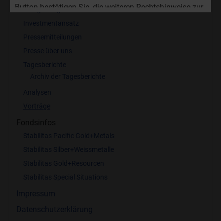
Button bestätigen Sie, die weiteren Rechtshinweise zur
Anlagestragie
Nutzung der Website zur Kenntnis genommen zu
Investmentansatz
haben.
Pressemitteilungen
Presse über uns
Ich stimme zu
Tagesberichte
Ich lehne das ab.
Archiv der Tagesberichte
Analysen
Vorträge
Fondsinfos
Stabilitas Pacific Gold+Metals
Stabilitas Silber+Weissmetalle
Stabilitas Gold+Resourcen
Stabilitas Special Situations
Impressum
Datenschutzerklärung