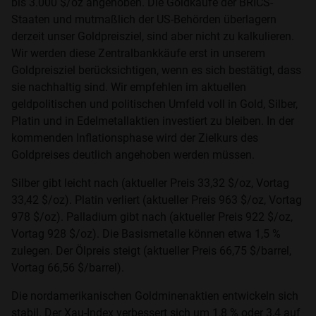
bis 3.000 $/oz angehoben. Die Goldkäufe der BRICS-
Staaten und mutmaßlich der US-Behörden überlagern
derzeit unser Goldpreisziel, sind aber nicht zu kalkulieren.
Wir werden diese Zentralbankkäufe erst in unserem
Goldpreisziel berücksichtigen, wenn es sich bestätigt, dass
sie nachhaltig sind. Wir empfehlen im aktuellen
geldpolitischen und politischen Umfeld voll in Gold, Silber,
Platin und in Edelmetallaktien investiert zu bleiben. In der
kommenden Inflationsphase wird der Zielkurs des
Goldpreises deutlich angehoben werden müssen.
Silber gibt leicht nach (aktueller Preis 33,32 $/oz, Vortag
33,42 $/oz). Platin verliert (aktueller Preis 963 $/oz, Vortag
978 $/oz). Palladium gibt nach (aktueller Preis 922 $/oz,
Vortag 928 $/oz). Die Basismetalle können etwa 1,5 %
zulegen. Der Ölpreis steigt (aktueller Preis 66,75 $/barrel,
Vortag 66,56 $/barrel).
Die nordamerikanischen Goldminenaktien entwickeln sich
stabil. Der Xau-Index verbessert sich um 1,8 % oder 3,4 auf