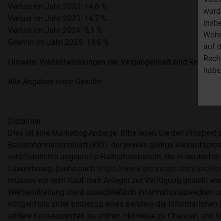
Verlust im Jahr 2022: 14,6 %
wurde
Verlust im Jahr 2023: 14,7 %
insb
Verlust im Jahr 2024: 5,1 %
Wohn
Gewinn im Jahr 2025: 13,6 %
auf d
Rech
Hinweis: Wertentwicklungen der Vergangenheit sind kein Indik
habe
Alle Angaben ohne Gewähr
Diclaimer
Dies ist eine Marketing-Anzeige. Bitte lesen Sie den Prospek
Basisinformationsblatt (KID), der jeweils gültige Verkaufspro
veröffentlichte ungeprüfte Halbjahresbericht, die in deutsch
Luxembourg, (siehe auch
https://www.ipconcept.com/ipc/de/
müssen vor dem Kauf dem Anleger zur Verfügung gestellt werd
Werbemitteilung dient ausschließlich Informationszwecken u
nötigenfalls unter Einbezug eines Beraters die Informationen i
andere Konsequenzen zu prüfen. Hinweise zu Chancen und Ri