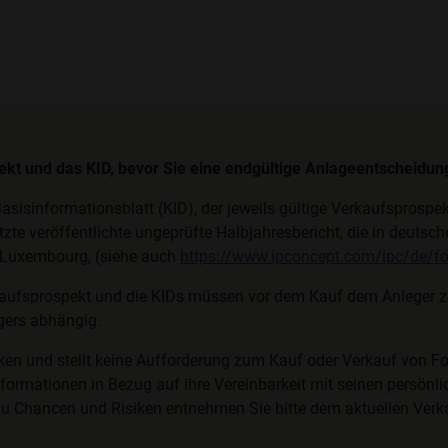
pekt und das KID, bevor Sie eine endgültige Anlageentscheidung
asisinformationsblatt (KID), der jeweils gültige Verkaufsprosp
etzte veröffentlichte ungeprüfte Halbjahresbericht, die in deuts
, Luxembourg, (siehe auch
https://www.ipconcept.com/ipc/de/fo
aufsprospekt und die KIDs müssen vor dem Kauf dem Anleger zur
egers abhängig.
ken und stellt keine Aufforderung zum Kauf oder Verkauf von F
formationen in Bezug auf ihre Vereinbarkeit mit seinen persönlic
zu Chancen und Risiken entnehmen Sie bitte dem aktuellen Ver