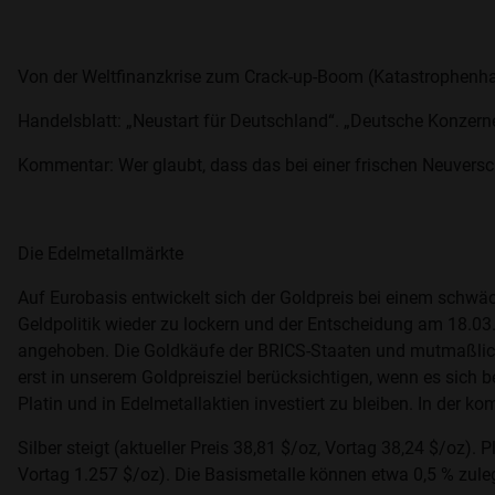
Von der Weltfinanzkrise zum Crack-up-Boom (Katastrophenh
Handelsblatt: „Neustart für Deutschland“. „Deutsche Konzerne 
Kommentar: Wer glaubt, dass das bei einer frischen Neuversch
Die Edelmetallmärkte
Auf Eurobasis entwickelt sich der Goldpreis bei einem schwäc
Geldpolitik wieder zu lockern und der Entscheidung am 18.03.
angehoben. Die Goldkäufe der BRICS-Staaten und mutmaßlich d
erst in unserem Goldpreisziel berücksichtigen, wenn es sich be
Platin und in Edelmetallaktien investiert zu bleiben. In der
Silber steigt (aktueller Preis 38,81 $/oz, Vortag 38,24 $/oz). 
Vortag 1.257 $/oz). Die Basismetalle können etwa 0,5 % zulegen