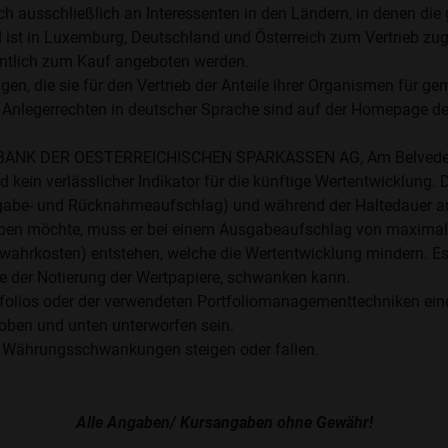
ch ausschließlich an Interessenten in den Ländern, in denen di
st in Luxemburg, Deutschland und Österreich zum Vertrieb zuge
entlich zum Kauf angeboten werden.
en, die sie für den Vertrieb der Anteile ihrer Organismen für 
 Anlegerrechten in deutscher Sprache sind auf der Homepage d
STE BANK DER OESTERREICHISCHEN SPARKASSEN AG, Am Belveder
kein verlässlicher Indikator für die künftige Wertentwicklung. 
abe- und Rücknahmeaufschlag) und während der Haltedauer anf
werben möchte, muss er bei einem Ausgabeaufschlag von maximal 
wahrkosten) entstehen, welche die Wertentwicklung mindern. Es 
 der Notierung der Wertpapiere, schwanken kann.
ios oder der verwendeten Portfoliomanagementtechniken eine erh
oben und unten unterworfen sein.
 Währungsschwankungen steigen oder fallen.
Alle Angaben/ Kursangaben ohne Gewähr!