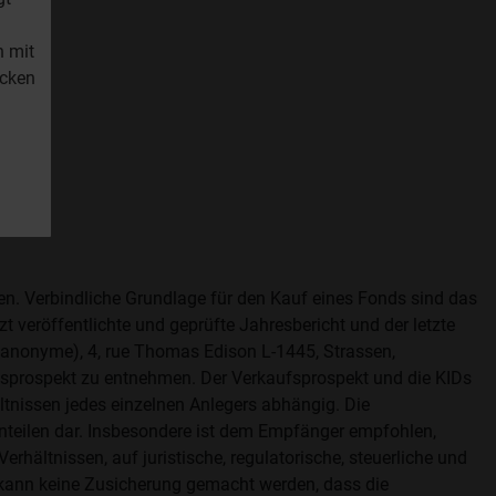
n mit
icken
fen. Verbindliche Grundlage für den Kauf eines Fonds sind das
t veröffentlichte und geprüfte Jahresbericht und der letzte
é anonyme), 4, rue Thomas Edison L-1445, Strassen,
aufsprospekt zu entnehmen. Der Verkaufsprospekt und die KIDs
ltnissen jedes einzelnen Anlegers abhängig. Die
nteilen dar. Insbesondere ist dem Empfänger empfohlen,
rhältnissen, auf juristische, regulatorische, steuerliche und
 kann keine Zusicherung gemacht werden, dass die