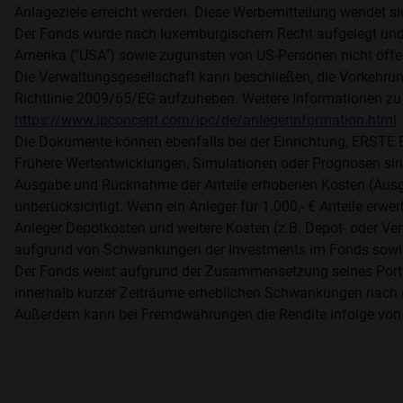
Anlageziele erreicht werden. Diese Werbemitteilung wendet si
Der Fonds wurde nach luxemburgischem Recht aufgelegt und i
Amerika ("USA") sowie zugunsten von US-Personen nicht öff
Die Verwaltungsgesellschaft kann beschließen, die Vorkehrung
Richtlinie 2009/65/EG aufzuheben. Weitere Informationen zu
https://www.ipconcept.com/ipc/de/anlegerinformation.html
Die Dokumente können ebenfalls bei der Einrichtung, ER
Frühere Wertentwicklungen, Simulationen oder Prognosen sind 
Ausgabe und Rücknahme der Anteile erhobenen Kosten (Ausg
unberücksichtigt. Wenn ein Anleger für 1.000,- € Anteile er
Anleger Depotkosten und weitere Kosten (z.B. Depot- oder Ver
aufgrund von Schwankungen der Investments im Fonds sowie
Der Fonds weist aufgrund der Zusammensetzung seines Portfol
innerhalb kurzer Zeiträume erheblichen Schwankungen nach 
Außerdem kann bei Fremdwährungen die Rendite infolge von