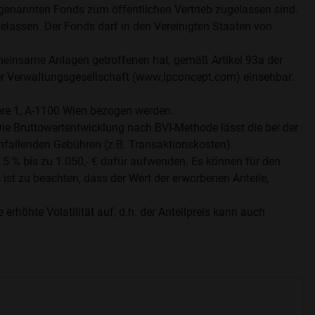
e genannten Fonds zum öffentlichen Vertrieb zugelassen sind.
lassen. Der Fonds darf in den Vereinigten Staaten von
gemeinsame Anlagen getroffenen hat, gemäß Artikel 93a der
er Verwaltungsgesellschaft (www.ipconcept.com) einsehbar.
e 1, A-1100 Wien bezogen werden.
Die Bruttowertentwicklung nach BVI-Methode lässt die bei der
allenden Gebühren (z.B. Transaktionskosten)
5 % bis zu 1.050,- € dafür aufwenden. Es können für den
ist zu beachten, dass der Wert der erworbenen Anteile,
öhte Volatilität auf, d.h. der Anteilpreis kann auch