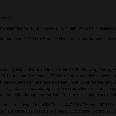
ausse)
wollen frische 100 Milliarden Euro in den Standort investieren“
uldung von 1.700 Mrd Euro ein Neustart ist, der braucht kein G
heren Dollar seitwärts (aktueller Preis 93.099 Euro/kg, Vortag
25, Deutschland mit etwa 1.700 Mrd Euro zusätzlich zu verschul
er US-Behörden überlagern derzeit unser Goldpreisziel, sind ab
stätigt, dass sie nachhaltig sind. Wir empfehlen im aktuellen gel
 kommenden Inflationsphase wird der Zielkurs des Goldpreises d
Platin kann zulegen (aktueller Preis 1.447 $/oz, Vortag 1.430 $/o
. Der Ölpreis fällt (aktueller Preis 68,82 $/barrel, Vortag 69,50