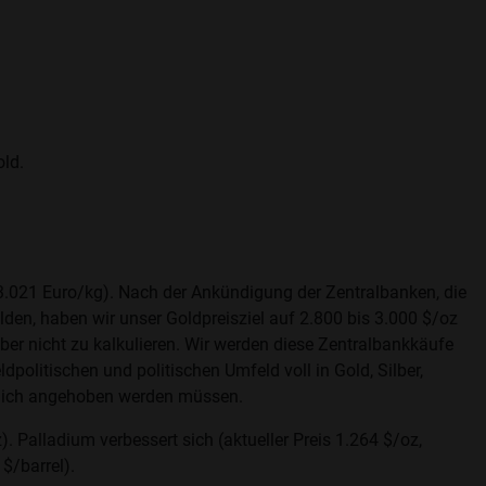
.
old.
 93.021 Euro/kg). Nach der Ankündigung der Zentralbanken, die
den, haben wir unser Goldpreisziel auf 2.800 bis 3.000 $/oz
er nicht zu kalkulieren. Wir werden diese Zentralbankkäufe
dpolitischen und politischen Umfeld voll in Gold, Silber,
eutlich angehoben werden müssen.
z). Palladium verbessert sich (aktueller Preis 1.264 $/oz,
 $/barrel).