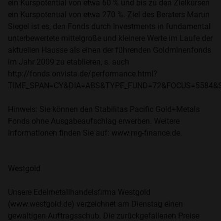
ein Kurspotential von etwa 60 % und bis zu den Zielkursen
ein Kurspotential von etwa 270 %. Ziel des Beraters Martin
Siegel ist es, den Fonds durch Investments in fundamental
unterbewertete mittelgroße und kleinere Werte im Laufe der
aktuellen Hausse als einen der führenden Goldminenfonds
im Jahr 2009 zu etablieren, s. auch
http://fonds.onvista.de/performance.html?
TIME_SPAN=CY&DIA=ABS&TYPE_FUND=72&FOCUS=5584&S
Hinweis: Sie können den Stabilitas Pacific Gold+Metals
Fonds ohne Ausgabeaufschlag erwerben. Weitere
Informationen finden Sie auf: www.mg-finance.de.
Westgold
Unsere Edelmetallhandelsfirma Westgold
(www.westgold.de) verzeichnet am Dienstag einen
gewaltigen Auftragsschub. Die zurückgefallenen Preise