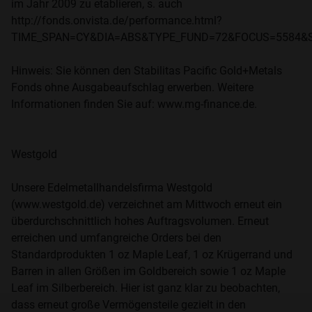
im Jahr 2009 zu etablieren, s. auch
http://fonds.onvista.de/performance.html?
TIME_SPAN=CY&DIA=ABS&TYPE_FUND=72&FOCUS=5584&S
Hinweis: Sie können den Stabilitas Pacific Gold+Metals
Fonds ohne Ausgabeaufschlag erwerben. Weitere
Informationen finden Sie auf: www.mg-finance.de.
Westgold
Unsere Edelmetallhandelsfirma Westgold
(www.westgold.de) verzeichnet am Mittwoch erneut ein
überdurchschnittlich hohes Auftragsvolumen. Erneut
erreichen und umfangreiche Orders bei den
Standardprodukten 1 oz Maple Leaf, 1 oz Krügerrand und
Barren in allen Größen im Goldbereich sowie 1 oz Maple
Leaf im Silberbereich. Hier ist ganz klar zu beobachten,
dass erneut große Vermögensteile gezielt in den