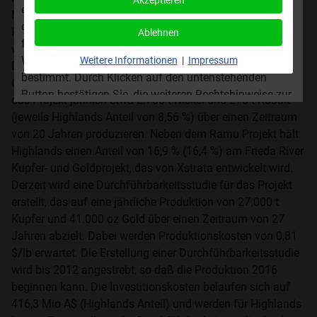
Akzeptieren
erteilt oder beantragt wurde. Die auf dieser Website
Mrd A$ investiert wurde, planmäßig in Produktion gehen.
dargestellten Informationen sind insbesondere nicht
Highlands hält einen Anteil von 8,56 % an dem Projekt, das
Ablehnen
für US-amerikanische Staatsbürger oder Personen mit
von der chinesischen MCC finanziert und betrieben wird.
Wohnsitz bzw. ständigem Aufenthalt in den USA
Weitere Informationen
|
Impressum
Durch Investitionen und Finanzierungen hat Highlands die
bestimmt. Durch Klicken auf den untenstehenden
Option, den Anteil bis auf 20,6 % zu erhöhen. Ab 2010 soll
Button bestätigen Sie, die weiteren Rechtshinweise zur
das Projekt jährlich etwa 2.700 t Nickel und 270 t Kobalt
Nutzung der Website zur Kenntnis genommen zu
(jeweils Highlands Anteil von 8,56 %) über einen Zeitraum
haben.
von 20 Jahren produzieren. Neben dem Ramu Projekt hält
Highlands einen Anteil von 16,9 % (16,4 %) am Frieda River
Ich stimme zu
Kupfer- und Goldprojekt, das von Xstrata entwickelt wird.
Derzeit wird eine Durchführbarkeitsstudie für das Projekt
Ich lehne das ab.
erstellt, das auf eine jährliche Produktion von 27.000 t
Kupfer und 41.000 oz Gold über einen Zeitraum von 27
Jahren abzielt. Dabei werden Produktionskosten von 0,81
$/lb erwartet. Die Erstellung einer Durchführbarkeitsstudie
wird bis 2012 angestrebt, so daß die Produktion 2016
beginnen kann. Die Investitionskosten belaufen sich auf
416,3 Mio A$ (Highlands Anteil) und werden für Highlands