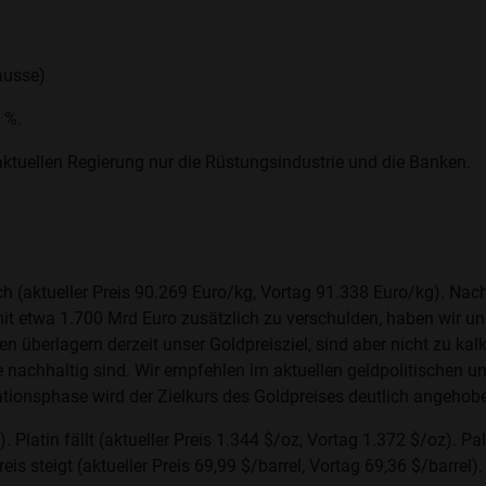
ausse)
 %.
ktuellen Regierung nur die Rüstungsindustrie und die Banken.
ch (aktueller Preis 90.269 Euro/kg, Vortag 91.338 Euro/kg). Nac
t etwa 1.700 Mrd Euro zusätzlich zu verschulden, haben wir uns
berlagern derzeit unser Goldpreisziel, sind aber nicht zu kalk
e nachhaltig sind. Wir empfehlen im aktuellen geldpolitischen und 
flationsphase wird der Zielkurs des Goldpreises deutlich angeh
. Platin fällt (aktueller Preis 1.344 $/oz, Vortag 1.372 $/oz). Pa
is steigt (aktueller Preis 69,99 $/barrel, Vortag 69,36 $/barrel).