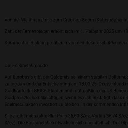
Von der Weltfinanzkrise zum Crack-up-Boom (Katastrophenh
Zahl der Firmenpleiten erhöht sich im 1. Halbjahr 2025 um 18
Kommentar: Bislang profitieren von den Rekordschulden der a
Die Edelmetallmärkte
Auf Eurobasis gibt der Goldpreis bei einem stabilen Dollar na
zu lockern und der Entscheidung am 18.03.25, Deutschland mi
Goldkäufe der BRICS-Staaten und mutmaßlich der US-Behörden ü
Goldpreisziel berücksichtigen, wenn es sich bestätigt, dass si
Edelmetallaktien investiert zu bleiben. In der kommenden In
Silber gibt nach (aktueller Preis 36,60 $/oz, Vortag 36,74 $/oz)
$/oz). Die Basismetalle entwickeln sich uneinheitlich. Der Ölpre