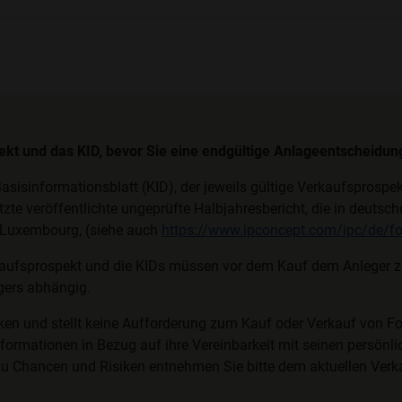
pekt und das KID, bevor Sie eine endgültige Anlageentscheidung
asisinformationsblatt (KID), der jeweils gültige Verkaufsprosp
etzte veröffentlichte ungeprüfte Halbjahresbericht, die in deuts
, Luxembourg, (siehe auch
https://www.ipconcept.com/ipc/de/fo
aufsprospekt und die KIDs müssen vor dem Kauf dem Anleger zur
egers abhängig.
ken und stellt keine Aufforderung zum Kauf oder Verkauf von F
formationen in Bezug auf ihre Vereinbarkeit mit seinen persönlic
zu Chancen und Risiken entnehmen Sie bitte dem aktuellen Ver