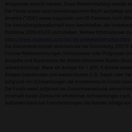
Anlageziele erreicht werden. Diese Werbemitteilung wendet si
Der Fonds wurde nach luxemburgischem Recht aufgelegt und i
Amerika ("USA") sowie zugunsten von US-Personen nicht öff
Die Verwaltungsgesellschaft kann beschließen, die Vorkehrung
Richtlinie 2009/65/EG aufzuheben. Weitere Informationen zu
https://www.ipconcept.com/ipc/de/anlegerinformation.html
Die Dokumente können ebenfalls bei der Einrichtung, ER
Frühere Wertentwicklungen, Simulationen oder Prognosen sind 
Ausgabe und Rücknahme der Anteile erhobenen Kosten (Ausg
unberücksichtigt. Wenn ein Anleger für 1.000,- € Anteile er
Anleger Depotkosten und weitere Kosten (z.B. Depot- oder Ver
aufgrund von Schwankungen der Investments im Fonds sowie
Der Fonds weist aufgrund der Zusammensetzung seines Portfol
innerhalb kurzer Zeiträume erheblichen Schwankungen nach 
Außerdem kann bei Fremdwährungen die Rendite infolge von