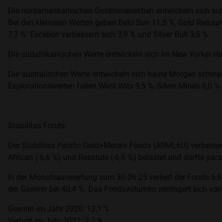
Die nordamerikanischen Goldminenaktien entwickeln sich schw
Bei den kleineren Werten geben Belo Sun 11,5 %, Gold Resourc
7,7 %. Excellon verbessern sich 3,9 % und Silver Bull 3,5 %.
Die südafrikanischen Werte entwickeln sich im New Yorker Ha
Die australischen Werte entwickeln sich heute Morgen schwach
Explorationswerten fallen West Wits 9,5 %, Silver Mines 8,0 % 
Stabilitas Fonds
Der Stabilitas Pacific Gold+Metals Fonds (A0ML6U) verbessert
African (-6,6 %) und Resolute (-6,6 %) belastet und dürfte pa
In der Monatsauswertung zum 30.06.25 verliert der Fonds 6,6
der Gewinn bei 40,4 %. Das Fondsvolumen verringert sich von
Gewinn im Jahr 2020: 12,1 %
Verlust im Jahr 2021: 2,2 %