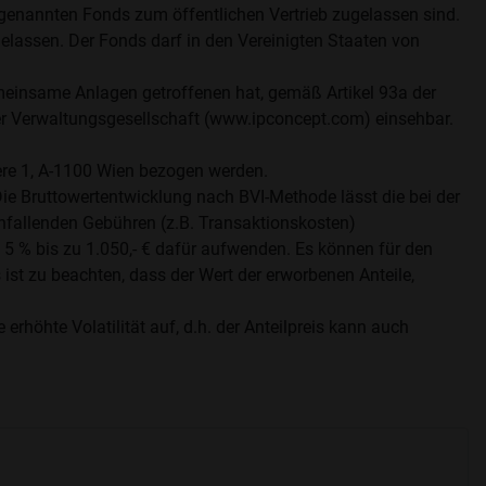
e genannten Fonds zum öffentlichen Vertrieb zugelassen sind.
lassen. Der Fonds darf in den Vereinigten Staaten von
gemeinsame Anlagen getroffenen hat, gemäß Artikel 93a der
er Verwaltungsgesellschaft (www.ipconcept.com) einsehbar.
e 1, A-1100 Wien bezogen werden.
Die Bruttowertentwicklung nach BVI-Methode lässt die bei der
allenden Gebühren (z.B. Transaktionskosten)
5 % bis zu 1.050,- € dafür aufwenden. Es können für den
ist zu beachten, dass der Wert der erworbenen Anteile,
öhte Volatilität auf, d.h. der Anteilpreis kann auch