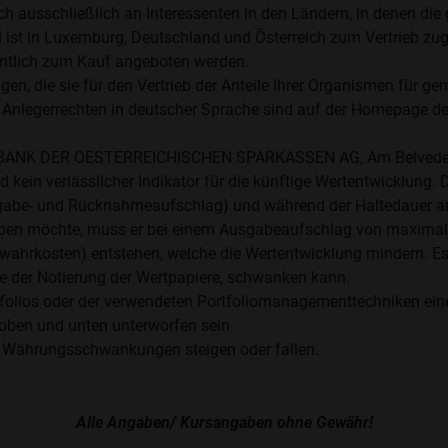
ch ausschließlich an Interessenten in den Ländern, in denen di
st in Luxemburg, Deutschland und Österreich zum Vertrieb zuge
entlich zum Kauf angeboten werden.
en, die sie für den Vertrieb der Anteile ihrer Organismen für 
 Anlegerrechten in deutscher Sprache sind auf der Homepage d
STE BANK DER OESTERREICHISCHEN SPARKASSEN AG, Am Belveder
kein verlässlicher Indikator für die künftige Wertentwicklung. 
abe- und Rücknahmeaufschlag) und während der Haltedauer anf
werben möchte, muss er bei einem Ausgabeaufschlag von maximal 
wahrkosten) entstehen, welche die Wertentwicklung mindern. Es 
 der Notierung der Wertpapiere, schwanken kann.
ios oder der verwendeten Portfoliomanagementtechniken eine erh
oben und unten unterworfen sein.
 Währungsschwankungen steigen oder fallen.
Alle Angaben/ Kursangaben ohne Gewähr!