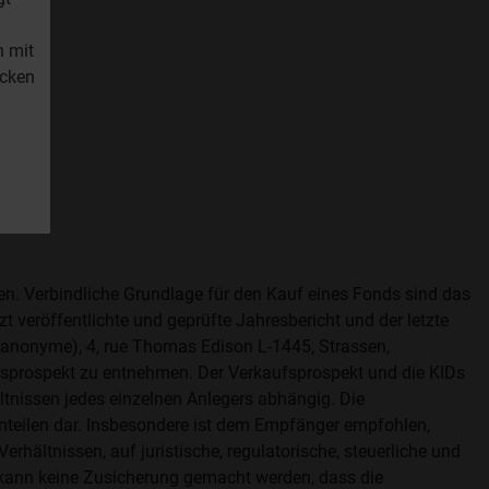
n mit
icken
fen. Verbindliche Grundlage für den Kauf eines Fonds sind das
t veröffentlichte und geprüfte Jahresbericht und der letzte
é anonyme), 4, rue Thomas Edison L-1445, Strassen,
aufsprospekt zu entnehmen. Der Verkaufsprospekt und die KIDs
ltnissen jedes einzelnen Anlegers abhängig. Die
nteilen dar. Insbesondere ist dem Empfänger empfohlen,
rhältnissen, auf juristische, regulatorische, steuerliche und
 kann keine Zusicherung gemacht werden, dass die