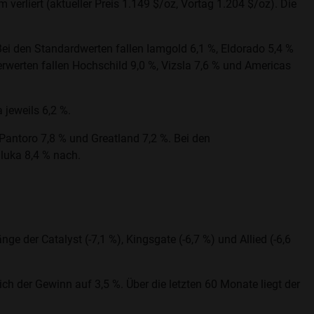
um verliert (aktueller Preis 1.149 $/oz, Vortag 1.204 $/oz). Die
Bei den Standardwerten fallen Iamgold 6,1 %, Eldorado 5,4 %
berwerten fallen Hochschild 9,0 %, Vizsla 7,6 % und Americas
 jeweils 6,2 %.
 Pantoro 7,8 % und Greatland 7,2 %. Bei den
Iluka 8,4 % nach.
e der Catalyst (-7,1 %), Kingsgate (-6,7 %) und Allied (-6,6
h der Gewinn auf 3,5 %. Über die letzten 60 Monate liegt der