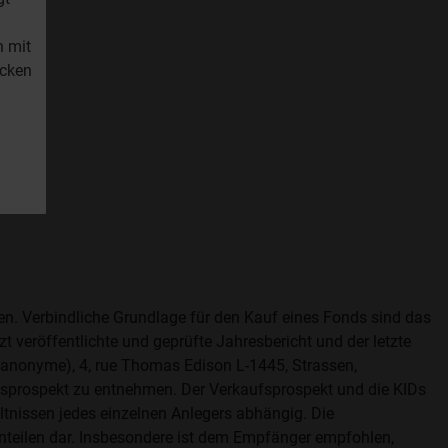
n mit
icken
fen. Verbindliche Grundlage für den Kauf eines Fonds sind das
t veröffentlichte und geprüfte Jahresbericht und der letzte
é anonyme), 4, rue Thomas Edison L-1445, Strassen,
aufsprospekt zu entnehmen. Der Verkaufsprospekt und die KIDs
ltnissen jedes einzelnen Anlegers abhängig. Die
nteilen dar. Insbesondere ist dem Empfänger empfohlen,