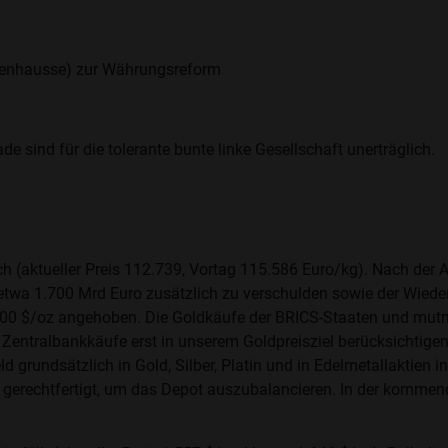
phenhausse) zur Währungsreform
 sind für die tolerante bunte linke Gesellschaft unerträglich.
ach (aktueller Preis 112.739, Vortag 115.586 Euro/kg). Nach der 
etwa 1.700 Mrd Euro zusätzlich zu verschulden sowie der Wiede
.200 $/oz angehoben. Die Goldkäufe der BRICS-Staaten und mutm
e Zentralbankkäufe erst in unserem Goldpreisziel berücksichtigen,
 grundsätzlich in Gold, Silber, Platin und in Edelmetallaktien in
gerechtfertigt, um das Depot auszubalancieren. In der kommende