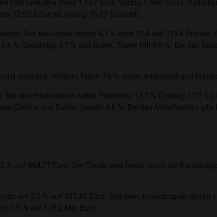
atin fällt (aktueller Preis 1.557 $/oz, Vortag 1.646 $/oz). Palladi
reis 72,92 $/barrel, Vortag 76,37 $/barrel).
ach. Der Xau-Index verliert 4,1 % oder 13,4 auf 313,4 Punkte. 
4,4 %, Seabridge 8,7 % und Intern. Tower Hill 8,6 %. Bei den Sil
ndel schwach. Valterra fallen 7,6 % sowie Anglogold und Impala
 Bei den Produzenten fallen Predictive 13,2 % (Vortag -11,2 %),
ie Chalice und Barton jeweils 6,6 %. Bei den Metallwerten gibt 
3 % auf 464,77 Euro. Der Fonds wird heute durch die Kursrückgäng
.
nds um 2,1 % auf 497,48 Euro. Seit dem Jahresbeginn erhöht sic
n 174,9 auf 178,2 Mio Euro.