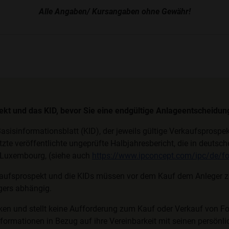
Alle Angaben/ Kursangaben ohne Gewähr!
pekt und das KID, bevor Sie eine endgültige Anlageentscheidung
asisinformationsblatt (KID), der jeweils gültige Verkaufsprosp
etzte veröffentlichte ungeprüfte Halbjahresbericht, die in deuts
, Luxembourg, (siehe auch
https://www.ipconcept.com/ipc/de/fo
aufsprospekt und die KIDs müssen vor dem Kauf dem Anleger zur
egers abhängig.
ken und stellt keine Aufforderung zum Kauf oder Verkauf von F
formationen in Bezug auf ihre Vereinbarkeit mit seinen persönlic