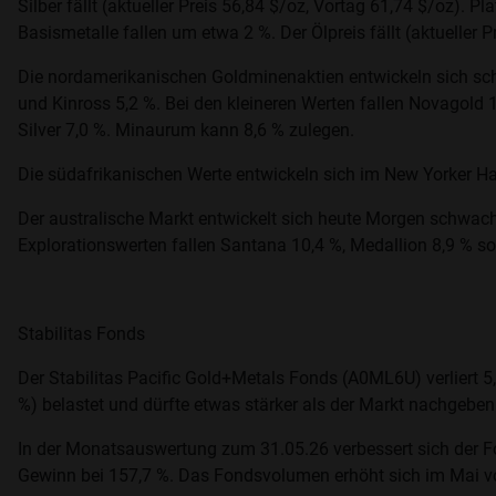
Silber fällt (aktueller Preis 56,84 $/oz, Vortag 61,74 $/oz). Pl
Basismetalle fallen um etwa 2 %. Der Ölpreis fällt (aktueller P
Die nordamerikanischen Goldminenaktien entwickeln sich schw
und Kinross 5,2 %. Bei den kleineren Werten fallen Novagold 1
Silver 7,0 %. Minaurum kann 8,6 % zulegen.
Die südafrikanischen Werte entwickeln sich im New Yorker Ha
Der australische Markt entwickelt sich heute Morgen schwach.
Explorationswerten fallen Santana 10,4 %, Medallion 8,9 % sow
Stabilitas Fonds
Der Stabilitas Pacific Gold+Metals Fonds (A0ML6U) verliert 5,
%) belastet und dürfte etwas stärker als der Markt nachgeben
In der Monatsauswertung zum 31.05.26 verbessert sich der Fo
Gewinn bei 157,7 %. Das Fondsvolumen erhöht sich im Mai vo