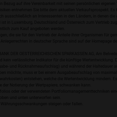
n Bezug auf ihre Vereinbarkeit mit seinen persönlichen eigenen Ve
siken entnehmen Sie bitte dem aktuellen Verkaufsprospekt. Es
ch ausschließlich an Interessenten in den Ländern, in denen di
st in Luxemburg, Deutschland und Österreich zum Vertrieb zuge
entlich zum Kauf angeboten werden.
en, die sie für den Vertrieb der Anteile ihrer Organismen für 
 Anlegerrechten in deutscher Sprache sind auf der Homepage d
STE BANK DER OESTERREICHISCHEN SPARKASSEN AG, Am Belveder
kein verlässlicher Indikator für die künftige Wertentwicklung. 
abe- und Rücknahmeaufschlag) und während der Haltedauer anf
werben möchte, muss er bei einem Ausgabeaufschlag von maximal 
wahrkosten) entstehen, welche die Wertentwicklung mindern. Es 
 der Notierung der Wertpapiere, schwanken kann.
ios oder der verwendeten Portfoliomanagementtechniken eine erh
oben und unten unterworfen sein.
 Währungsschwankungen steigen oder fallen.