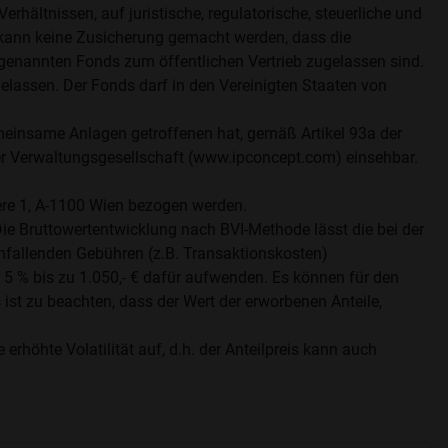
rhältnissen, auf juristische, regulatorische, steuerliche und
 kann keine Zusicherung gemacht werden, dass die
e genannten Fonds zum öffentlichen Vertrieb zugelassen sind.
lassen. Der Fonds darf in den Vereinigten Staaten von
gemeinsame Anlagen getroffenen hat, gemäß Artikel 93a der
er Verwaltungsgesellschaft (www.ipconcept.com) einsehbar.
e 1, A-1100 Wien bezogen werden.
Die Bruttowertentwicklung nach BVI-Methode lässt die bei der
allenden Gebühren (z.B. Transaktionskosten)
5 % bis zu 1.050,- € dafür aufwenden. Es können für den
ist zu beachten, dass der Wert der erworbenen Anteile,
öhte Volatilität auf, d.h. der Anteilpreis kann auch