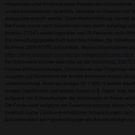
nötigenfalls unter Einbezug eines Beraters die Informationen i
andere Konsequenzen zu prüfen. Hinweise zu Chancen und Ri
Anlageziele erreicht werden. Diese Werbemitteilung wendet si
Der Fonds wurde nach luxemburgischem Recht aufgelegt und i
Amerika ("USA") sowie zugunsten von US-Personen nicht öff
Die Verwaltungsgesellschaft kann beschließen, die Vorkehrung
Richtlinie 2009/65/EG aufzuheben. Weitere Informationen zu
https://www.ipconcept.com/ipc/de/anlegerinformation.html
Die Dokumente können ebenfalls bei der Einrichtung, ER
Frühere Wertentwicklungen, Simulationen oder Prognosen sind 
Ausgabe und Rücknahme der Anteile erhobenen Kosten (Ausg
unberücksichtigt. Wenn ein Anleger für 1.000,- € Anteile er
Anleger Depotkosten und weitere Kosten (z.B. Depot- oder Ver
aufgrund von Schwankungen der Investments im Fonds sowie
Der Fonds weist aufgrund der Zusammensetzung seines Portfol
innerhalb kurzer Zeiträume erheblichen Schwankungen nach 
Außerdem kann bei Fremdwährungen die Rendite infolge von