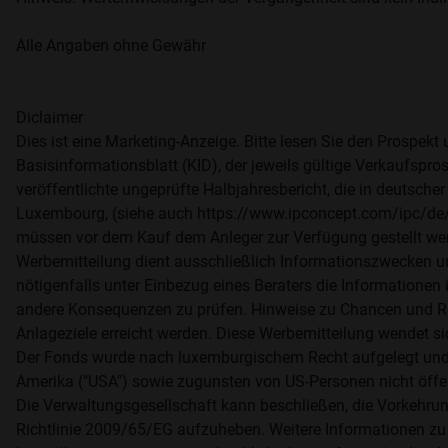
Alle Angaben ohne Gewähr
Diclaimer
Dies ist eine Marketing-Anzeige. Bitte lesen Sie den Prospek
Basisinformationsblatt (KID), der jeweils gültige Verkaufspro
veröffentlichte ungeprüfte Halbjahresbericht, die in deutsch
Luxembourg, (siehe auch https://www.ipconcept.com/ipc/de/f
müssen vor dem Kauf dem Anleger zur Verfügung gestellt werd
Werbemitteilung dient ausschließlich Informationszwecken u
nötigenfalls unter Einbezug eines Beraters die Informationen i
andere Konsequenzen zu prüfen. Hinweise zu Chancen und Ri
Anlageziele erreicht werden. Diese Werbemitteilung wendet si
Der Fonds wurde nach luxemburgischem Recht aufgelegt und i
Amerika ("USA") sowie zugunsten von US-Personen nicht öff
Die Verwaltungsgesellschaft kann beschließen, die Vorkehrung
Richtlinie 2009/65/EG aufzuheben. Weitere Informationen zu