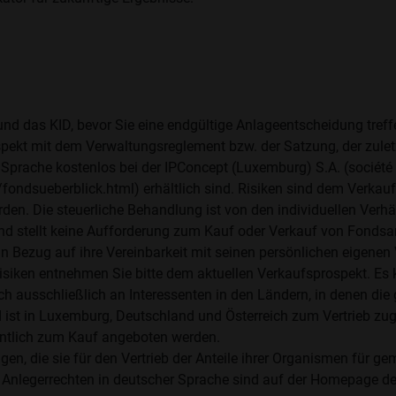
t und das KID, bevor Sie eine endgültige Anlageentscheidung tref
spekt mit dem Verwaltungsreglement bzw. der Satzung, der zuletz
er Sprache kostenlos bei der IPConcept (Luxemburg) S.A. (sociét
ondsueberblick.html) erhältlich sind. Risiken sind dem Verkau
en. Die steuerliche Behandlung ist von den individuellen Verhä
nd stellt keine Aufforderung zum Kauf oder Verkauf von Fondsa
n Bezug auf ihre Vereinbarkeit mit seinen persönlichen eigenen Ve
siken entnehmen Sie bitte dem aktuellen Verkaufsprospekt. Es
ch ausschließlich an Interessenten in den Ländern, in denen di
st in Luxemburg, Deutschland und Österreich zum Vertrieb zuge
entlich zum Kauf angeboten werden.
en, die sie für den Vertrieb der Anteile ihrer Organismen für 
 Anlegerrechten in deutscher Sprache sind auf der Homepage d