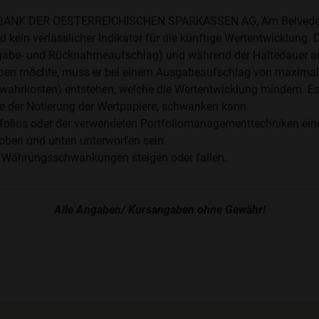
STE BANK DER OESTERREICHISCHEN SPARKASSEN AG, Am Belveder
kein verlässlicher Indikator für die künftige Wertentwicklung. 
abe- und Rücknahmeaufschlag) und während der Haltedauer anf
werben möchte, muss er bei einem Ausgabeaufschlag von maximal 
wahrkosten) entstehen, welche die Wertentwicklung mindern. Es 
 der Notierung der Wertpapiere, schwanken kann.
ios oder der verwendeten Portfoliomanagementtechniken eine erh
oben und unten unterworfen sein.
 Währungsschwankungen steigen oder fallen.
Alle Angaben/ Kursangaben ohne Gewähr!