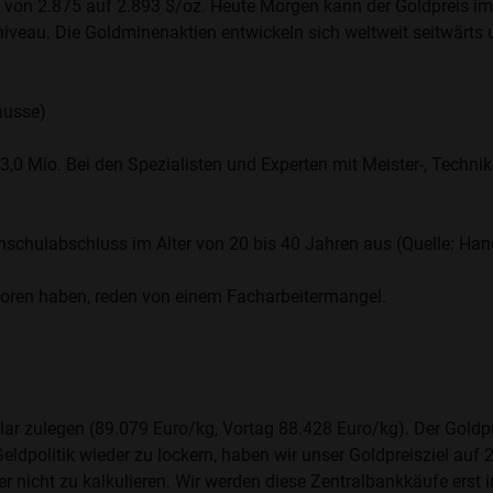
el von 2.875 auf 2.893 $/oz. Heute Morgen kann der Goldpreis 
iveau. Die Goldminenaktien entwickeln sich weltweit seitwärts 
ausse)
3,0 Mio. Bei den Spezialisten und Experten mit Meister-, Techni
chulabschluss im Alter von 20 bis 40 Jahren aus (Quelle: Hand
rloren haben, reden von einem Facharbeitermangel.
ar zulegen (89.079 Euro/kg, Vortag 88.428 Euro/kg). Der Goldpr
eldpolitik wieder zu lockern, haben wir unser Goldpreisziel auf 
er nicht zu kalkulieren. Wir werden diese Zentralbankkäufe erst 