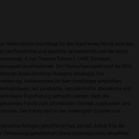
fen. Verbindliche Grundlage für den Kauf eines Fonds sind das
t veröffentlichte und geprüfte Jahresbericht und der letzte
é anonyme), 4, rue Thomas Edison L-1445, Strassen,
fsprospekt zu entnehmen. Der Verkaufsprospekt und die KIDs
ltnissen jedes einzelnen Anlegers abhängig. Die
nteilen dar. Insbesondere ist dem Empfänger empfohlen,
rhältnissen, auf juristische, regulatorische, steuerliche und
 kann keine Zusicherung gemacht werden, dass die
e genannten Fonds zum öffentlichen Vertrieb zugelassen sind.
lassen. Der Fonds darf in den Vereinigten Staaten von
gemeinsame Anlagen getroffenen hat, gemäß Artikel 93a der
er Verwaltungsgesellschaft (www.ipconcept.com) einsehbar.