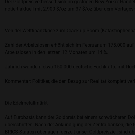
Der Goldpreis verbessert sich im gestrigen New Yorker Hand
notiert aktuell mit 2.900 $/oz um 37 $/oz über dem Vortagesn
Von der Weltfinanzkrise zum Crack-up-Boom (Katastrophenh
Zahl der Arbeitslosen erhöht sich im Februar um 175.000 auf 
Arbeitslosen in den letzten 12 Monaten um 14 %.
Jährlich wandern etwa 150.000 deutsche Fachkräfte mit Hochs
Kommentar: Politiker, die den Bezug zur Realität komplett ve
Die Edelmetallmärkt
Auf Eurobasis kann der Goldpreis bei einem schwächeren Doll
überschritten. Nach der Ankündigung der Zentralbanken, die G
BRICS-Staaten überlagern derzeit unser Goldpreisziel, sind ab