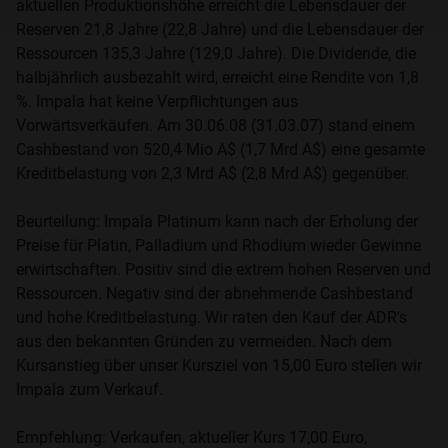
aktuellen Produktionshöhe erreicht die Lebensdauer der
Reserven 21,8 Jahre (22,8 Jahre) und die Lebensdauer der
Ich lehne das ab.
Ressourcen 135,3 Jahre (129,0 Jahre). Die Dividende, die
halbjährlich ausbezahlt wird, erreicht eine Rendite von 1,8
%. Impala hat keine Verpflichtungen aus
Vorwärtsverkäufen. Am 30.06.08 (31.03.07) stand einem
Cashbestand von 520,4 Mio A$ (1,7 Mrd A$) eine gesamte
Kreditbelastung von 2,3 Mrd A$ (2,8 Mrd A$) gegenüber.
Beurteilung: Impala Platinum kann nach der Erholung der
Preise für Platin, Palladium und Rhodium wieder Gewinne
erwirtschaften. Positiv sind die extrem hohen Reserven und
Ressourcen. Negativ sind der abnehmende Cashbestand
und hohe Kreditbelastung. Wir raten den Kauf der ADR's
aus den bekannten Gründen zu vermeiden. Nach dem
Kursanstieg über unser Kursziel von 15,00 Euro stellen wir
Impala zum Verkauf.
Empfehlung: Verkaufen, aktueller Kurs 17,00 Euro,