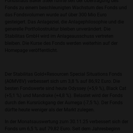
Fondshaus Baker Steel führte seit der Übertragung des
Fonds zu einem beschleunigten Wachstum des Fonds und
das Fondsvolumen wurde auf über 300 Mio Euro
gesteigert. Das Anlageziel, die Anlagephilosophie und die
generelle Portfoliostruktur bleiben unverändert. Die
Stabilitas GmbH wird im Anlageausschuss vertreten
bleiben. Die Kurse des Fonds werden weiterhin auf der
Homepage veröffentlicht.
Der Stabilitas Gold+Resourcen Special Situations Fonds
(A0MV8V) verbessert sich um 3,8 % auf 86,92 Euro. Die
besten Fondswerte sind heute Odyssey (+5,9 %), Black Cat
(+5,1 %) und Mandrake (+4,8 %). Belastet wird der Fonds
durch den Kursrückgang der Aumega (-7,5 %). Der Fonds
dürfte heute weniger als der Markt zulegen.
In der Monatsauswertung zum 30.11.25 verbessert sich der
Fonds um 6,5 % auf 79,82 Euro. Seit dem Jahresbeginn