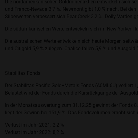
Die nordamerikanischen Goldminenaktien entwickeln sich seit
und Franco-Nevada 3,7 %. Newmont gibt 1,0 % nach. Bei den k
Silberwerten verbessert sich Bear Creek 3,2 %. Dolly Varden g
Die südafrikanischen Werte entwickeln sich im New Yorker Ha
Die australischen Werte entwickeln sich heute Morgen seitwär
und Citigold 5,9 % zulegen. Chalice fallen 5,9 % und Ausgold 
Stabilitas Fonds
Der Stabilitas Pacific Gold+Metals Fonds (A0ML6U) verliert 1
Belastet wird der Fonds durch die Kursrückgänge der Ausgold (
In der Monatsauswertung zum 31.12.25 gewinnt der Fonds 8,2
liegt der Gewinn bei 151,9 %. Das Fondsvolumen erhöht sich
Verlust im Jahr 2021: 2,2 %
Verlust im Jahr 2022: 8,2 %