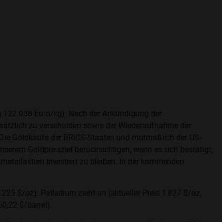
tag 122.038 Euro/kg). Nach der Ankündigung der
usätzlich zu verschulden sowie der Wiederaufnahme der
. Die Goldkäufe der BRICS-Staaten und mutmaßlich der US-
unserem Goldpreisziel berücksichtigen, wenn es sich bestätigt,
elmetallaktien investiert zu bleiben. In der kommenden
2.225 $/oz). Palladium zieht an (aktueller Preis 1.827 $/oz,
60,22 $/barrel).