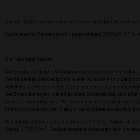
Von der Weltfinanzkrise über den Crack-up-Boom (Katastro
Kaufpreise für Bestandswohnungen steigen 2025 um 3,7 %. In B
Die Edelmetallmärkte
Auf Eurobasis steigt der Goldpreis bei einem festeren Dollar
Zentralbanken, die Geldpolitik wieder zu lockern und der En
Anleihekäufe durch die Fed, haben wir den von uns errechne
Behörden überlagern weiterhin unser Goldpreisziel, sind aber 
dass sie nachhaltig sind. Wir empfehlen, im aktuellen geldpoli
Inflationsphase wird der Zielkurs des Goldpreises deutlich 
Silber kann zulegen (aktueller Preis 77,52 $/oz, Vortag 76,02 $
Vortag 1.718 $/oz). Die Basismetalle verbessern sich um etwa 1