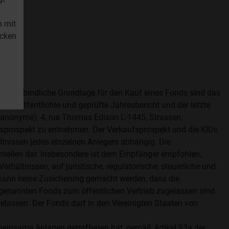
n mit
icken
fen. Verbindliche Grundlage für den Kauf eines Fonds sind das
t veröffentlichte und geprüfte Jahresbericht und der letzte
é anonyme), 4, rue Thomas Edison L-1445, Strassen,
aufsprospekt zu entnehmen. Der Verkaufsprospekt und die KIDs
ltnissen jedes einzelnen Anlegers abhängig. Die
nteilen dar. Insbesondere ist dem Empfänger empfohlen,
rhältnissen, auf juristische, regulatorische, steuerliche und
 kann keine Zusicherung gemacht werden, dass die
e genannten Fonds zum öffentlichen Vertrieb zugelassen sind.
lassen. Der Fonds darf in den Vereinigten Staaten von
gemeinsame Anlagen getroffenen hat, gemäß Artikel 93a der