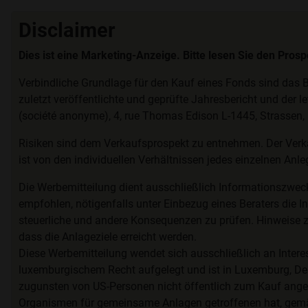
Disclaimer
Dies ist eine Marketing-Anzeige. Bitte lesen Sie den Pros
Verbindliche Grundlage für den Kauf eines Fonds sind das B
zuletzt veröffentlichte und geprüfte Jahresbericht und der l
(société anonyme), 4, rue Thomas Edison L-1445, Strassen
Risiken sind dem Verkaufsprospekt zu entnehmen. Der Verk
ist von den individuellen Verhältnissen jedes einzelnen Anl
Die Werbemitteilung dient ausschließlich Informationszwec
empfohlen, nötigenfalls unter Einbezug eines Beraters die In
steuerliche und andere Konsequenzen zu prüfen. Hinweise 
dass die Anlageziele erreicht werden.
Diese Werbemitteilung wendet sich ausschließlich an Inter
luxemburgischem Recht aufgelegt und ist in Luxemburg, Deu
zugunsten von US-Personen nicht öffentlich zum Kauf angebo
Organismen für gemeinsame Anlagen getroffenen hat, gemäß