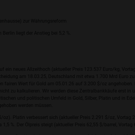
phenhausse) zur Währungsreform
erlin liegt der Anstieg bei 5,2 %.
 auf ein neues Allzeithoch (aktueller Preis 123.537 Euro/kg, Vor
tscheidung am 18.03.25, Deutschland mit etwa 1.700 Mrd Euro z
ten fairen Wert für Gold am 05.01.26 auf 3.200 $/oz angehoben
nicht zu kalkulieren. Wir werden diese Zentralbankkäufe erst in 
tischen und politischen Umfeld in Gold, Silber, Platin und in Ed
angehoben werden müssen.
/oz). Platin verbessert sich (aktueller Preis 2.291 $/oz, Vortag 
,5 %. Der Ölpreis steigt (aktueller Preis 62,55 $/barrel, Vortag 