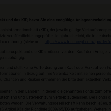
pekt und das KID, bevor Sie eine endgültige Anlageentscheidung
asisinformationsblatt (KID), der jeweils gültige Verkaufsprosp
etzte veröffentlichte ungeprüfte Halbjahresbericht, die in deuts
, Luxembourg, (siehe auch
https://www.ipconcept.com/ipc/de/fo
aufsprospekt und die KIDs müssen vor dem Kauf dem Anleger zur
egers abhängig.
ken und stellt keine Aufforderung zum Kauf oder Verkauf von F
formationen in Bezug auf ihre Vereinbarkeit mit seinen persönlic
zu Chancen und Risiken entnehmen Sie bitte dem aktuellen Ver
essenten in den Ländern, in denen die genannten Fonds zum öffe
tschland und Österreich zum Vertrieb zugelassen. Der Fonds da
ten werden. Die Verwaltungsgesellschaft kann beschließen, die V
 Artikel 93a der Richtlinie 2009/65/EG aufzuheben. Weitere In