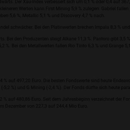
wärts. Der Xau-Index verbessert sich um 0,1 % oder 0,4 auf 367
leineren Werten kann First Mining 5,9 % zulegen. Gabriel falle
eben 5,6 %, Metallic 5,1 % und Discovery 4,7 % nach.
ndel schwächer. Bei den Platinwerten brechen Impala 8,3 % und V
ts. Bei den Produzenten steigt Alkane 11,3 %. Pantoro gibt 3,5 
5,2 %. Bei den Metallwerten fallen Rio Tinto 6,3 % und Grange 5,
,4 % auf 497,20 Euro. Die besten Fondswerte sind heute Endeavo
-5,2 %) und G Mining (-2,4 %). Der Fonds dürfte sich heute para
 % auf 480,86 Euro. Seit dem Jahresbeginn verzeichnet der Fon
 im Dezember von 227,3 auf 244,4 Mio Euro.