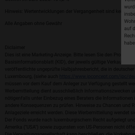
wurde
Hinweis: Wertentwicklungen der Vergangenheit sind kein Indik
insb
Wohn
Alle Angaben ohne Gewähr
auf d
Rech
habe
Diclaimer
Dies ist eine Marketing-Anzeige. Bitte lesen Sie den Prospek
Basisinformationsblatt (KID), der jeweils gültige Verkaufspro
veröffentlichte ungeprüfte Halbjahresbericht, die in deutsch
Luxembourg, (siehe auch
https://www.ipconcept.com/ipc/de/
müssen vor dem Kauf dem Anleger zur Verfügung gestellt werd
Werbemitteilung dient ausschließlich Informationszwecken u
nötigenfalls unter Einbezug eines Beraters die Informationen i
andere Konsequenzen zu prüfen. Hinweise zu Chancen und Ri
Anlageziele erreicht werden. Diese Werbemitteilung wendet si
Der Fonds wurde nach luxemburgischem Recht aufgelegt und i
Amerika ("USA") sowie zugunsten von US-Personen nicht öff
Die Verwaltungsgesellschaft kann beschließen, die Vorkehrung