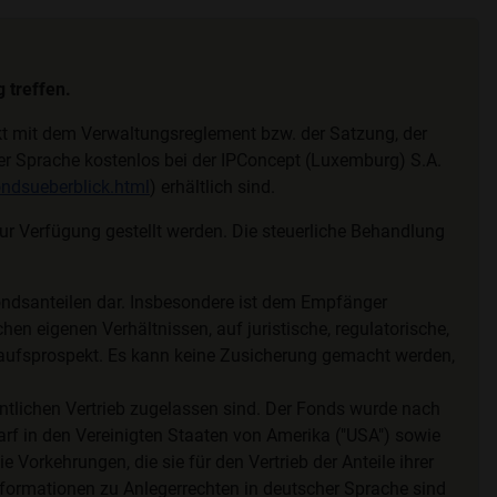
 treffen.
ekt mit dem Verwaltungsreglement bzw. der Satzung, der
cher Sprache kostenlos bei der IPConcept (Luxemburg) S.A.
ndsueberblick.html
) erhältlich sind.
 Verfügung gestellt werden. Die steuerliche Behandlung
ondsanteilen dar. Insbesondere ist dem Empfänger
hen eigenen Verhältnissen, auf juristische, regulatorische,
kaufsprospekt. Es kann keine Zusicherung gemacht werden,
ntlichen Vertrieb zugelassen sind. Der Fonds wurde nach
rf in den Vereinigten Staaten von Amerika ("USA") sowie
orkehrungen, die sie für den Vertrieb der Anteile ihrer
formationen zu Anlegerrechten in deutscher Sprache sind