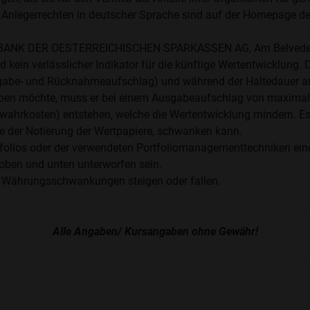
 Anlegerrechten in deutscher Sprache sind auf der Homepage d
STE BANK DER OESTERREICHISCHEN SPARKASSEN AG, Am Belveder
kein verlässlicher Indikator für die künftige Wertentwicklung. 
abe- und Rücknahmeaufschlag) und während der Haltedauer anf
werben möchte, muss er bei einem Ausgabeaufschlag von maximal 
wahrkosten) entstehen, welche die Wertentwicklung mindern. Es 
 der Notierung der Wertpapiere, schwanken kann.
ios oder der verwendeten Portfoliomanagementtechniken eine erh
oben und unten unterworfen sein.
 Währungsschwankungen steigen oder fallen.
Alle Angaben/ Kursangaben ohne Gewähr!