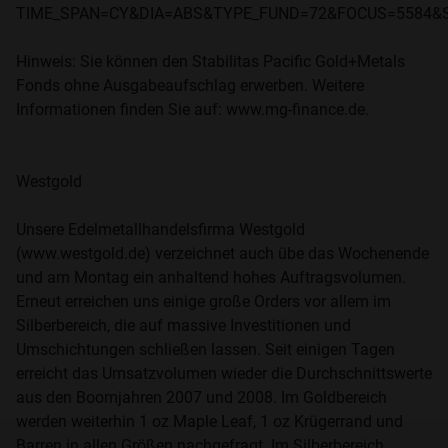
TIME_SPAN=CY&DIA=ABS&TYPE_FUND=72&FOCUS=5584&S
Hinweis: Sie können den Stabilitas Pacific Gold+Metals
Fonds ohne Ausgabeaufschlag erwerben. Weitere
Informationen finden Sie auf: www.mg-finance.de.
Westgold
Unsere Edelmetallhandelsfirma Westgold
(www.westgold.de) verzeichnet auch übe das Wochenende
und am Montag ein anhaltend hohes Auftragsvolumen.
Erneut erreichen uns einige große Orders vor allem im
Silberbereich, die auf massive Investitionen und
Umschichtungen schließen lassen. Seit einigen Tagen
erreicht das Umsatzvolumen wieder die Durchschnittswerte
aus den Boomjahren 2007 und 2008. Im Goldbereich
werden weiterhin 1 oz Maple Leaf, 1 oz Krügerrand und
Barren in allen Größen nachgefragt. Im Silberbereich